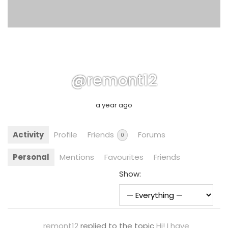
@remont12
a year ago
Activity
Profile
Friends
Forums
0
Personal
Mentions
Favourites
Friends
Show:
remont12
replied to the topic
Hi! I have