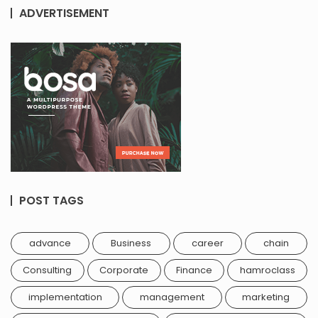
ADVERTISEMENT
POST TAGS
advance
Business
career
chain
Consulting
Corporate
Finance
hamroclass
implementation
management
marketing